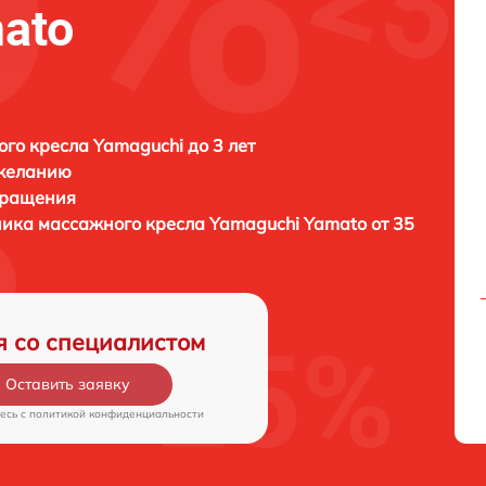
ato
го кресла Yamaguchi до 3 лет
 желанию
бращения
ника массажного кресла
Yamaguchi Yamato от 35
я со специалистом
Оставить заявку
есь c
политикой конфиденциальности