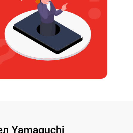
л Yamaguchi