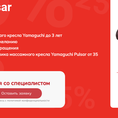
ar
го кресла Yamaguchi до 3 лет
 желанию
бращения
ника массажного кресла
Yamaguchi Pulsar от 35
я со специалистом
Оставить заявку
есь c
политикой конфиденциальности