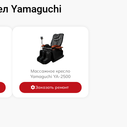
л Yamaguchi
Массажное кресло
Yamaguchi YA-2500
Заказать ремонт