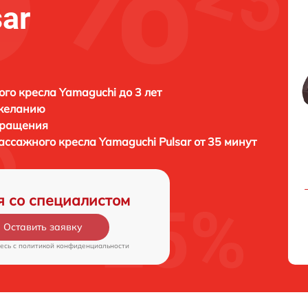
ar
го кресла Yamaguchi до 3 лет
 желанию
бращения
ассажного кресла
Yamaguchi Pulsar от 35 минут
я со специалистом
Оставить заявку
есь c
политикой конфиденциальности