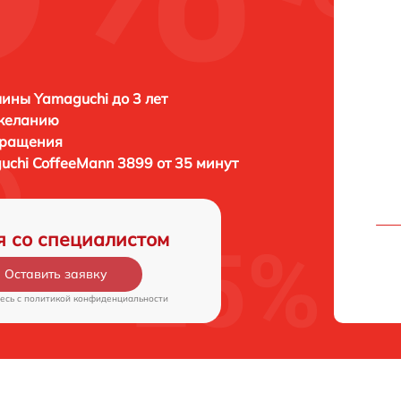
ны Yamaguchi до 3 лет
 желанию
бращения
uchi CoffeeMann 3899 от 35 минут
я со специалистом
Оставить заявку
есь c
политикой конфиденциальности